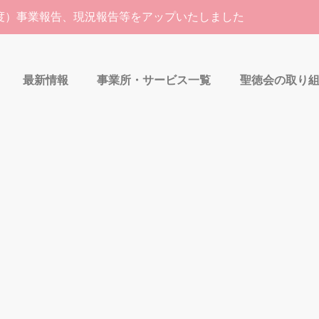
年度）事業報告、現況報告等をアップいたしました
最新情報
事業所・サービス一覧
聖徳会の取り
ての新着情報
経営理念の再構築の目的
ボランティア募集
地域貢献活動
新卒・中途採用
お知らせ
沿革
オリーブ栽培
ご寄付のお願い
実習
ニュー
組