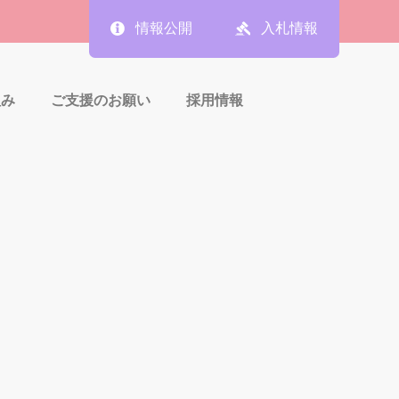
情報公開
入札情報
組み
ご支援のお願い
採用情報
スリリース
織
職員の資格取得状況