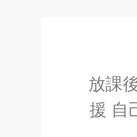
放課
援 自