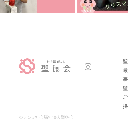
聖
最
事
聖
ご
採
© 2026
社会福祉法人聖徳会