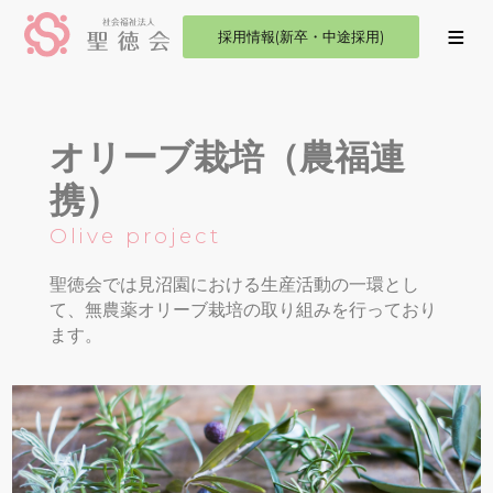
採用情報(新卒・中途採用)
オリーブ栽培（農福連
携）
Olive project
聖徳会では見沼園における生産活動の一環とし
て、無農薬オリーブ栽培の取り組みを行っており
ます。