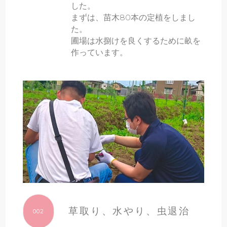
した。
まずは、苗木80本の定植をしまし
た。
圃場は水捌けを良くするために畝を
作っています。
草取り、水やり、虫退治
002