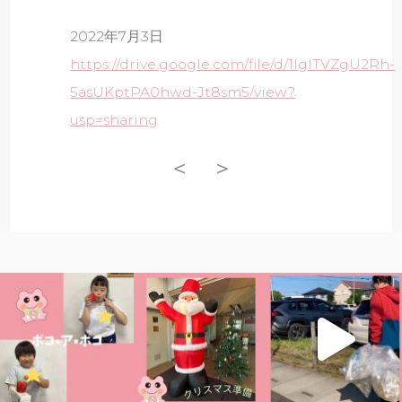
2022年7月3日
https://drive.google.com/file/d/1IglTVZgU2Rh-
5asUKptPA0hwd-Jt8sm5/view?
usp=sharing
＜
＞